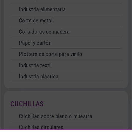
Industria alimentaria
Corte de metal
Cortadoras de madera
Papel y cartón
Plotters de corte para vinilo
Industria textil
Industria plástica
CUCHILLAS
Cuchillas sobre plano o muestra
Cuchillas circulares