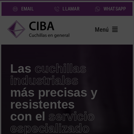
Saltar
EMAIL
LLAMAR
WHATSAPP
al
contenido
Menú
Inicio
Cuchillas
Las
cuchillas
Servicios
industriales
Sectores
más precisas y
Quiénes somos
resistentes
Noticias
con el
servicio
Contacto
especializado