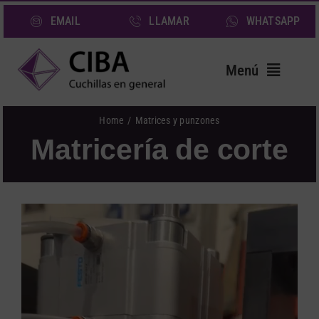
Saltar
EMAIL
LLAMAR
WHATSAPP
al
contenido
Menú
Inicio
Home
Matrices y punzones
Matricería de corte
Cuchillas
Servicios
Sectores
Quiénes somos
Noticias
Contacto