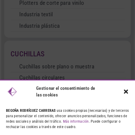
Plotters de corte para vinilo
Industria textil
Industria plástica
CUCHILLAS
Cuchillas sobre plano o muestra
Cuchillas circulares
Cuchillas tipo cutter
Gestionar el consentimiento de
las cookies
Cuchillas dentadas y lisas
Cuchillas fijas y móviles
BEGOÑA RODRÍGUEZ CARRERAS
usa cookies propias (necesarias) y de terceros
para personalizar el contenido, ofrecer anuncios personalizados, funciones de
Cuchillas con tratamientos
redes sociales y análisis del tráfico.
Más información
. Puede configurar o
rechazar las cookies a través de este cuadro.
Matrices y punzones