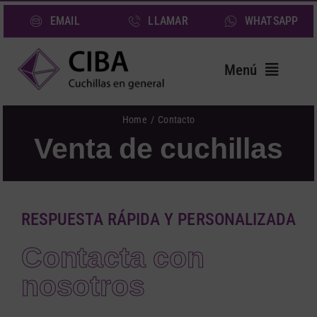
Saltar
EMAIL
LLAMAR
WHATSAPP
al
contenido
Menú
Inicio
Home
Contacto
Venta de cuchillas
Cuchillas
Servicios
Sectores
RESPUESTA RÁPIDA Y PERSONALIZADA
Quiénes somos
Contacta con
Noticias
nosotros
Contacto