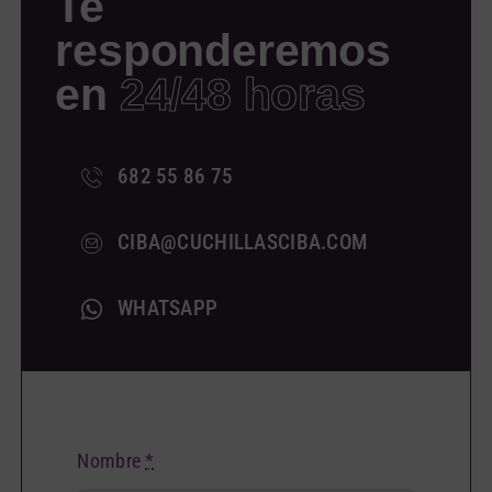
Te
responderemos
en
24/48 horas
682 55 86 75
CIBA@CUCHILLASCIBA.COM
WHATSAPP
Nombre
*