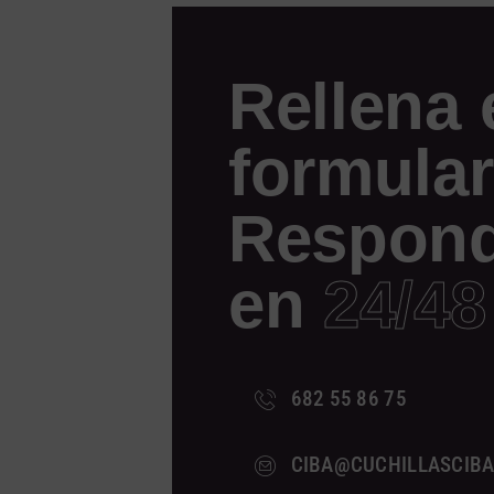
Rellena 
formular
Respon
en
24/48
682 55 86 75
CIBA@CUCHILLASCIB