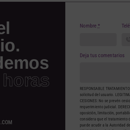
el
Nombre
*
Tel
io.
Deja tus comentarios
demos
 horas
RESPONSABLE TRATAMIENTO: 
solicitud del usuario. LEGITI
CESIONES: No se prevén cesion
requerimiento judicial. DERECH
oposición, limitación, portabi
considera que el tratamiento d
A.COM
puede acudir a la Autoridad