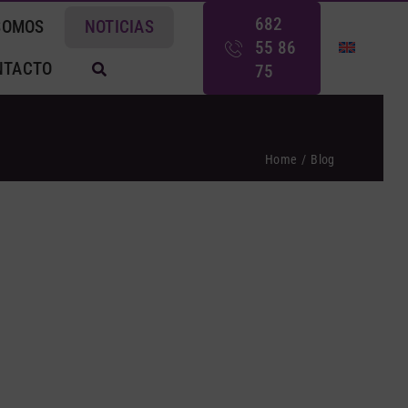
682
SOMOS
NOTICIAS
55 86
NTACTO
75
Home
Blog