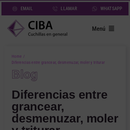
Saltar
EMAIL
LLAMAR
WHATSAPP
al
contenido
Menú
Inicio
Home
Cuchillas
Diferencias entre grancear, desmenuzar, moler y triturar
Blog
Servicios
Sectores
Diferencias entre
Quiénes somos
grancear,
Noticias
desmenuzar, moler
Contacto